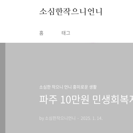
본문 바로가기
소심한작으니언니
홈
태그
소심한 작으니 언니 흥미로운 생활
파주 10만원 민생회복
by 소심한작으니언니
2025. 1. 14.