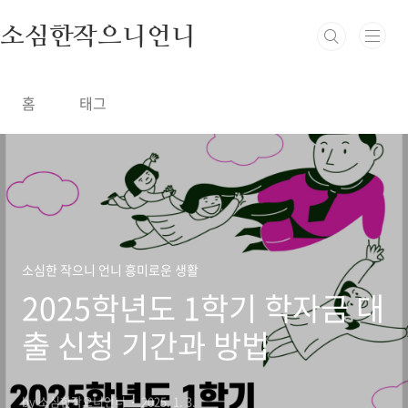
본문 바로가기
소심한작으니언니
홈
태그
소심한 작으니 언니 흥미로운 생활
2025학년도 1학기 학자금 대
출 신청 기간과 방법
by 소심한작으니언니
2025. 1. 3.