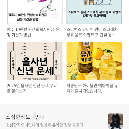
파주 10만원 민생회복지원금 신
스타벅스 뉴이어 원더 스크래치
청 기간과 방법
무료 음료 이벤트(기간및 응모방
법)
2025년 을사년 신년 운세 무료
백종원표 하이볼인 빽하이볼 유
로 알아보기
자가 출시되었습니다.
소심한작으니언니
소심한작으니언니의 일상과 유익한 정보 블로그